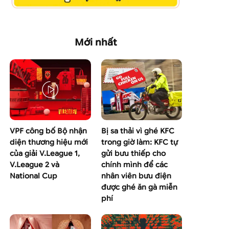
Mới nhất
VPF công bố Bộ nhận
Bị sa thải vì ghé KFC
diện thương hiệu mới
trong giờ làm: KFC tự
của giải V.League 1,
gửi bưu thiếp cho
V.League 2 và
chính mình để các
National Cup
nhân viên bưu điện
được ghé ăn gà miễn
phí