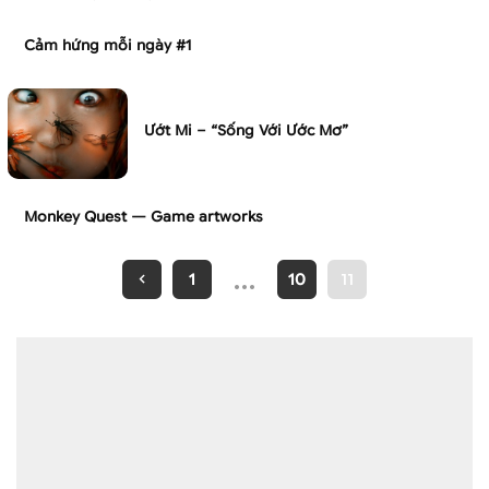
Cảm hứng mỗi ngày #1
Ướt Mi – “Sống Với Ước Mơ”
Monkey Quest — Game artworks
…
1
10
11