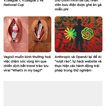
V.League 1, V.League 2 và
cho chính mình để các nhân
National Cup
viên bưu điện được ghé ăn gà
miễn phí
Vagisil muốn bình thường hoá
Anthropic và OpenAI lại để AI
việc chăm sóc vùng kín qua
“vượt rào”, tự hack website và
chiến dịch bắt trend trào lưu
thực hiện các hành động trái
viral “What’s in my bag?”
phép trong thử nghiệm