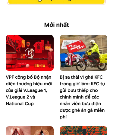
Mới nhất
VPF công bố Bộ nhận
Bị sa thải vì ghé KFC
diện thương hiệu mới
trong giờ làm: KFC tự
của giải V.League 1,
gửi bưu thiếp cho
V.League 2 và
chính mình để các
National Cup
nhân viên bưu điện
được ghé ăn gà miễn
phí