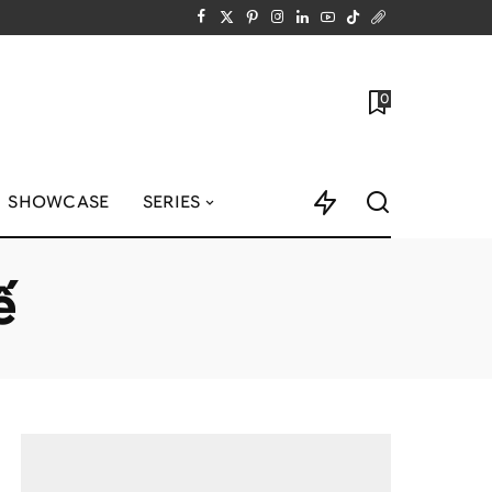
0
SHOWCASE
SERIES
ế