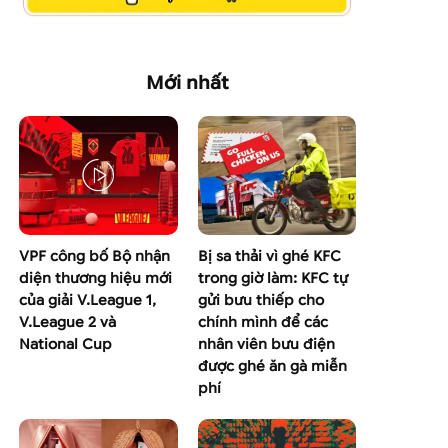
Mới nhất
VPF công bố Bộ nhận
Bị sa thải vì ghé KFC
diện thương hiệu mới
trong giờ làm: KFC tự
của giải V.League 1,
gửi bưu thiếp cho
V.League 2 và
chính mình để các
National Cup
nhân viên bưu điện
được ghé ăn gà miễn
phí