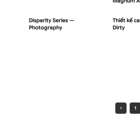
Magnum A
Disparity Series —
Thiết kế c
Photography
Dirty
1