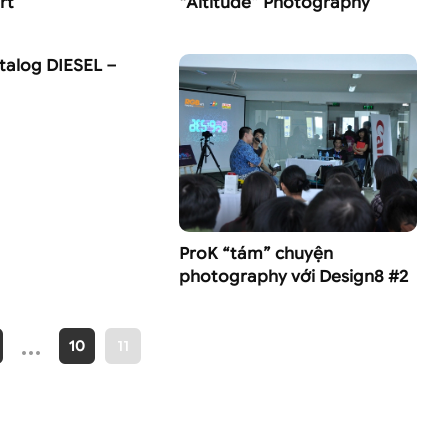
rt
“Altitude” Photography
atalog DIESEL –
ProK “tám” chuyện
photography với Design8 #2
…
10
11