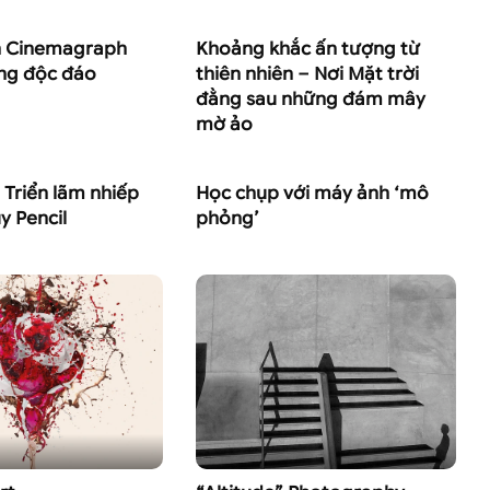
h Cinemagraph
Khoảng khắc ấn tượng từ
ng độc đáo
thiên nhiên – Nơi Mặt trời
đằng sau những đám mây
mờ ảo
 Triển lãm nhiếp
Học chụp với máy ảnh ‘mô
y Pencil
phỏng’