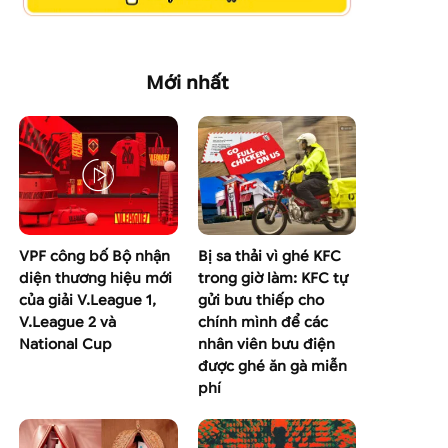
Mới nhất
VPF công bố Bộ nhận
Bị sa thải vì ghé KFC
diện thương hiệu mới
trong giờ làm: KFC tự
của giải V.League 1,
gửi bưu thiếp cho
V.League 2 và
chính mình để các
National Cup
nhân viên bưu điện
được ghé ăn gà miễn
phí