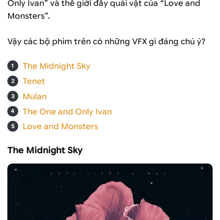
Only Ivan” và thế giới đầy quái vật của “Love and
Monsters”.
Vậy các bộ phim trên có những VFX gì đáng chú ý?
The Midnight Sky
Tenet
Mulan
The One and Only Ivan
Love and Monsters
The Midnight Sky