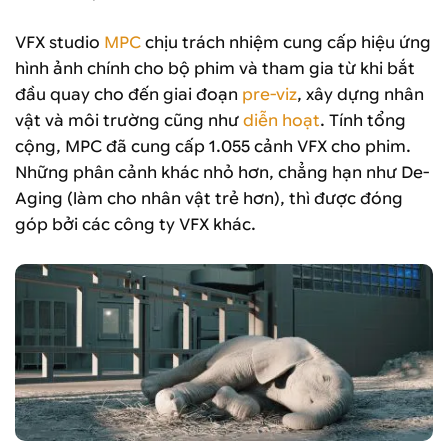
VFX studio
MPC
chịu trách nhiệm cung cấp hiệu ứng
hình ảnh chính cho bộ phim và tham gia từ khi bắt
đầu quay cho đến giai đoạn
pre-viz
, xây dựng nhân
vật và môi trường cũng như
diễn hoạt
. Tính tổng
cộng, MPC đã cung cấp 1.055 cảnh VFX cho phim.
Những phân cảnh khác nhỏ hơn, chẳng hạn như De-
Aging (làm cho nhân vật trẻ hơn), thì được đóng
góp bởi các công ty VFX khác.