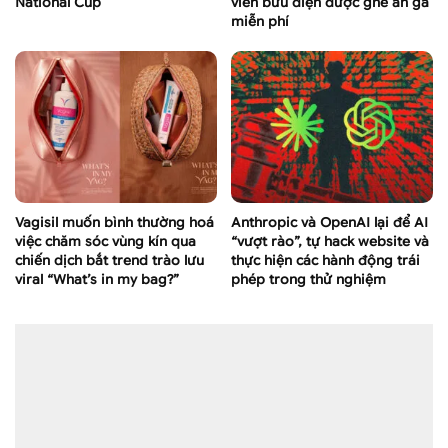
National Cup
viên bưu điện được ghé ăn gà
miễn phí
Vagisil muốn bình thường hoá
Anthropic và OpenAI lại để AI
việc chăm sóc vùng kín qua
“vượt rào”, tự hack website và
chiến dịch bắt trend trào lưu
thực hiện các hành động trái
viral “What’s in my bag?”
phép trong thử nghiệm