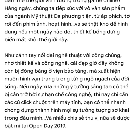
đam mê thế giới viễn tưởng trong game online?
Hàng ngày, chúng ta tiếp xúc với vô vàn sản phẩm
của ngành Mỹ thuật Đa phương tiện, từ áp phích, tờ
rơi đến phim ảnh, hoạt hình…và sẽ thật khó để hình
dung nếu một ngày nào đó, thiết kế bỗng dưng
biến mất khỏi thế giới này.
Như cánh tay nối dài nghệ thuật với công chúng,
nhờ thiết kế và công nghệ, cái đẹp giờ đây không
còn bị đóng băng ở viện bảo tàng, mà xuất hiện
muôn hình vạn trạng trong từng ngõ ngách của đời
sống. Nếu ngày xưa những ý tưởng sáng tạo có thể
bị cản trở bởi sự hạn chế công nghệ, thì nay chỉ cần
các cú click chuột trên máy tính, bạn có thể nhanh
chóng dựng thành hình mọi sự tưởng tượng sơ khai
trong đầu mình…Và nhiều chia sẻ thú vị nữa sẽ được
bật mí tại Open Day 2019.