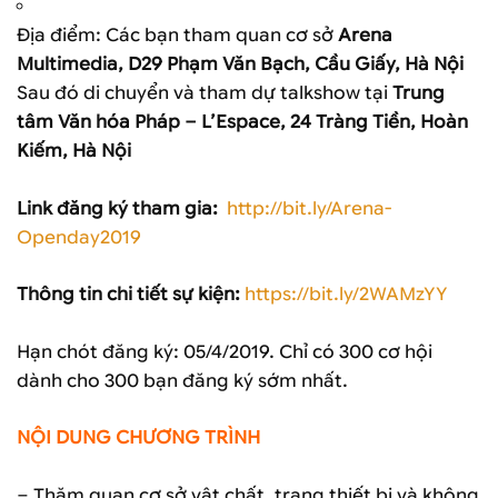
Địa điểm: Các bạn tham quan cơ sở
Arena
Multimedia, D29 Phạm Văn Bạch, Cầu Giấy, Hà Nội
Sau đó di chuyển và tham dự talkshow tại
Trung
tâm Văn hóa Pháp – L’Espace, 24 Tràng Tiền, Hoàn
Kiếm, Hà Nội
Link đăng ký tham gia:
http://bit.ly/Arena-
Openday2019
Thông tin chi tiết sự kiện:
https://bit.ly/2WAMzYY
Hạn chót đăng ký: 05/4/2019. Chỉ có 300 cơ hội
dành cho 300 bạn đăng ký sớm nhất.
NỘI DUNG CHƯƠNG TRÌNH
– Thăm quan cơ sở vật chất, trang thiết bị và không