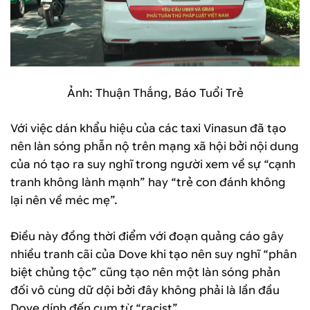
Ảnh: Thuận Thắng, Báo Tuổi Trẻ
Với việc dán khẩu hiệu của các taxi Vinasun đã tạo
nên làn sóng phẫn nộ trên mạng xã hội bởi nội dung
của nó tạo ra suy nghĩ trong người xem về sự “cạnh
tranh không lành mạnh” hay “trẻ con đánh không
lại nên về méc mẹ”.
Điều này đồng thời điểm với đoạn quảng cáo gây
nhiều tranh cãi của Dove khi tạo nên suy nghĩ “phân
biệt chủng tộc” cũng tạo nên một làn sóng phản
đối vô cùng dữ dội bởi đây không phải là lần đầu
Dove dính đến cụm từ “racist”.