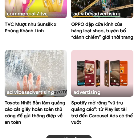
commercial / tvc
ad vibes
advertising
TVC Mượt như Sunsilk x
OPPO đập cửa kính của
Phùng Khánh Linh
hàng loạt shop, tuyên bố
“đánh chiếm” giới thời trang
ad vibes
advertising
advertising
Toyota Nhật Bản làm quảng
Spotify mở rộng “vũ trụ
cáo cắt giấy hoàn toàn thủ
quảng cáo”: từ Playlist tài
công để gửi thông điệp về
trợ đến Carousel Ads có thể
an toàn
vuốt