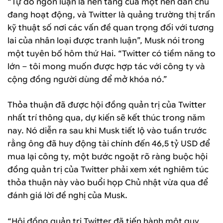
“Tự do ngôn luận là nền tảng của một nền dân chủ
đang hoạt động, và Twitter là quảng trường thị trấn
kỹ thuật số nơi các vấn đề quan trọng đối với tương
lai của nhân loại được tranh luận”, Musk nói trong
một tuyên bố hôm thứ Hai. “Twitter có tiềm năng to
lớn – tôi mong muốn được hợp tác với công ty và
cộng đồng người dùng để mở khóa nó.”
Thỏa thuận đã được hội đồng quản trị của Twitter
nhất trí thông qua, dự kiến ​​sẽ kết thúc trong năm
nay. Nó diễn ra sau khi Musk tiết lộ vào tuần trước
rằng ông đã huy động tài chính đến 46,5 tỷ USD để
mua lại công ty, một bước ngoặt rõ ràng buộc hội
đồng quản trị của Twitter phải xem xét nghiêm túc
thỏa thuận này vào buổi họp Chủ nhật vừa qua để
đánh giá lời đề nghị của Musk.
“Hội đồng quản trị Twitter đã tiến hành một quy