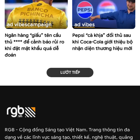
ad vibes
campaign
ad vibes
Ngân hàng “giấu” tên cầu
Pepsi “cà khịa” đối thủ sau
thủ **** để cảnh báo rủi ro
khi Coca-Cola giới thiệu bộ
khi đặt mật khẩu quá dễ
nhận diện thương hiệu mới
đoán
LƯỚT TIẾP
RGB - Cộng đồng Sáng tạo Việt Nam. Trang thông tin đa
dạng về các lĩnh vực sáng tạo, thiết kế, nghệ thuật, quảng