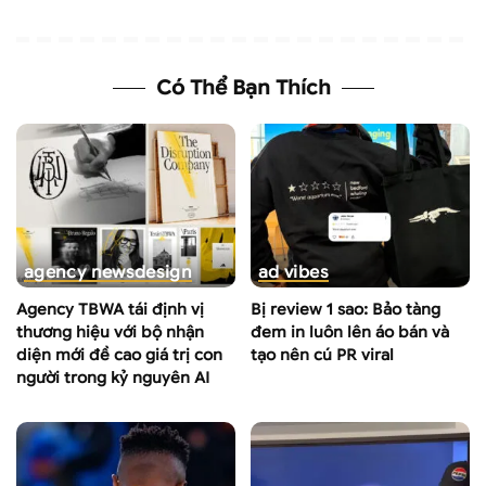
Có Thể Bạn Thích
agency news
design
ad vibes
Agency TBWA tái định vị
Bị review 1 sao: Bảo tàng
thương hiệu với bộ nhận
đem in luôn lên áo bán và
diện mới đề cao giá trị con
tạo nên cú PR viral
người trong kỷ nguyên AI