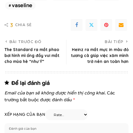
vaseline
3
CHIA SẺ
BÀI TRƯỚC ĐÓ
BÀI TIẾP
The Standard ra mắt phao
Heinz ra mắt mực in màu đỏ
bơi hình mì ống đầy vui mắt
tương cà giúp việc xăm mình
cho mùa hè “như Ý”
trở nên an toàn hơn
Để lại đánh giá
Email của bạn sẽ không được hiển thị công khai.
Các
trường bắt buộc được đánh dấu
*
XẾP HẠNG CỦA BẠN