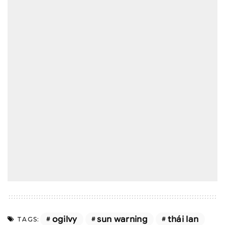
ogilvy
sun warning
thái lan
TAGS: