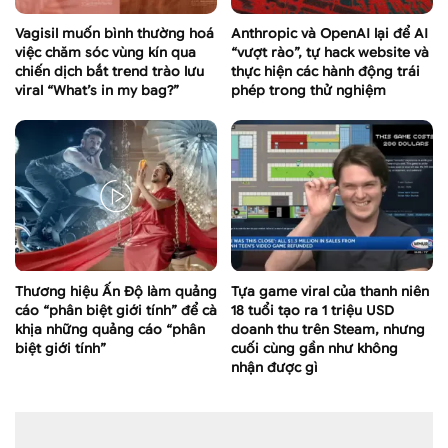
Vagisil muốn bình thường hoá
Anthropic và OpenAI lại để AI
việc chăm sóc vùng kín qua
“vượt rào”, tự hack website và
chiến dịch bắt trend trào lưu
thực hiện các hành động trái
viral “What’s in my bag?”
phép trong thử nghiệm
Thương hiệu Ấn Độ làm quảng
Tựa game viral của thanh niên
cáo “phân biệt giới tính” để cà
18 tuổi tạo ra 1 triệu USD
khịa những quảng cáo “phân
doanh thu trên Steam, nhưng
biệt giới tính”
cuối cùng gần như không
nhận được gì