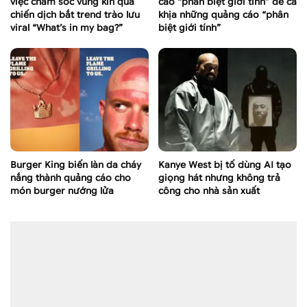
việc chăm sóc vùng kín qua
cáo “phân biệt giới tính” để cà
chiến dịch bắt trend trào lưu
khịa những quảng cáo “phân
viral “What’s in my bag?”
biệt giới tính”
Burger King biến làn da cháy
Kanye West bị tố dùng AI tạo
nắng thành quảng cáo cho
giọng hát nhưng không trả
món burger nướng lửa
công cho nhà sản xuất