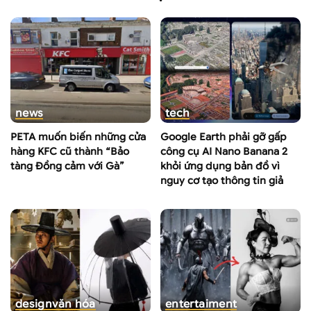
news
tech
PETA muốn biến những cửa
Google Earth phải gỡ gấp
hàng KFC cũ thành “Bảo
công cụ AI Nano Banana 2
tàng Đồng cảm với Gà”
khỏi ứng dụng bản đồ vì
nguy cơ tạo thông tin giả
design
văn hóa
entertaiment