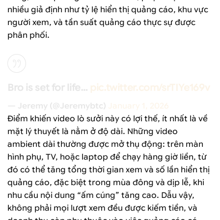
nhiều giả định như tỷ lệ hiển thị quảng cáo, khu vực
người xem, và tần suất quảng cáo thực sự được
phân phối.
Bro is set for life…
pic.twitter.com/srTIYe169v
— Jeremy (@Jeremybtc)
January 1, 2026
Điểm khiến video lò sưởi này có lợi thế, ít nhất là về
mặt lý thuyết là nằm ở độ dài. Những video
ambient dài thường được mở thụ động: trên màn
hình phụ, TV, hoặc laptop để chạy hàng giờ liền, từ
đó có thể tăng tổng thời gian xem và số lần hiển thị
quảng cáo, đặc biệt trong mùa đông và dịp lễ, khi
nhu cầu nội dung “ấm cúng” tăng cao. Dẫu vậy,
không phải mọi lượt xem đều được kiếm tiền, và