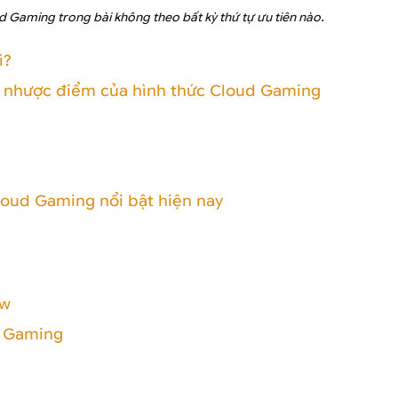
oud Gaming trong bài không theo bất kỳ thứ tự ưu tiên nào.
ì?
 nhược điểm của hình thức Cloud Gaming
loud Gaming nổi bật hiện nay
ow
 Gaming