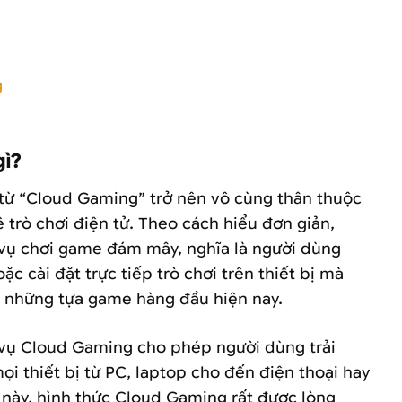
d
g
ì?
từ “Cloud Gaming” trở nên vô cùng thân thuộc
trò chơi điện tử. Theo cách hiểu đơn giản,
vụ chơi game đám mây, nghĩa là người dùng
c cài đặt trực tiếp trò chơi trên thiết bị mà
m những tựa game hàng đầu hiện nay.
h vụ Cloud Gaming cho phép người dùng trải
ọi thiết bị từ PC, laptop cho đến điện thoại hay
g này, hình thức Cloud Gaming rất được lòng