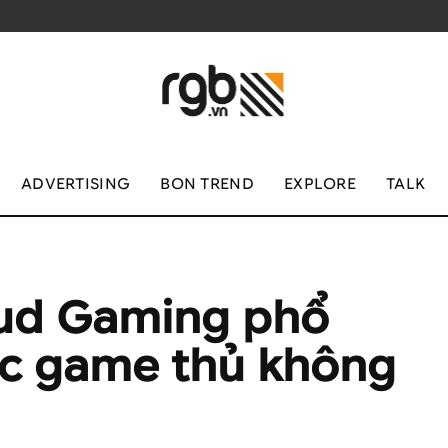
ADVERTISING
BON TREND
EXPLORE
TALK
oud Gaming phổ
ác game thủ không