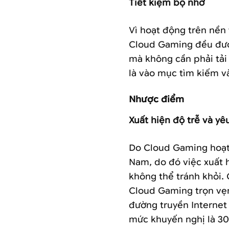
Tiết kiệm bộ nhớ
Vì hoạt động trên nền
Cloud Gaming đều được
mà không cần phải tải
là vào mục tìm kiếm v
Nhược điểm
Xuất hiện độ trễ và y
Do Cloud Gaming hoạt 
Nam, do đó việc xuất h
không thể tránh khỏi. 
Cloud Gaming trọn vẹn
đường truyền Internet
mức khuyến nghị là 3