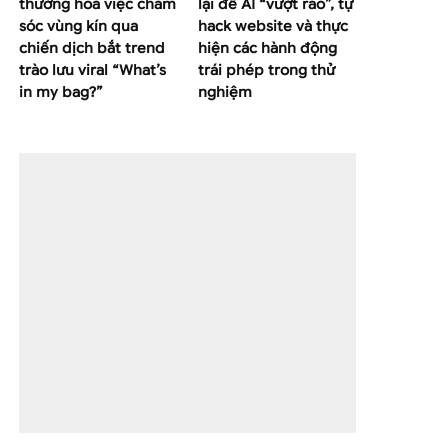
thường hoá việc chăm
lại để AI “vượt rào”, tự
sóc vùng kín qua
hack website và thực
chiến dịch bắt trend
hiện các hành động
trào lưu viral “What’s
trái phép trong thử
in my bag?”
nghiệm