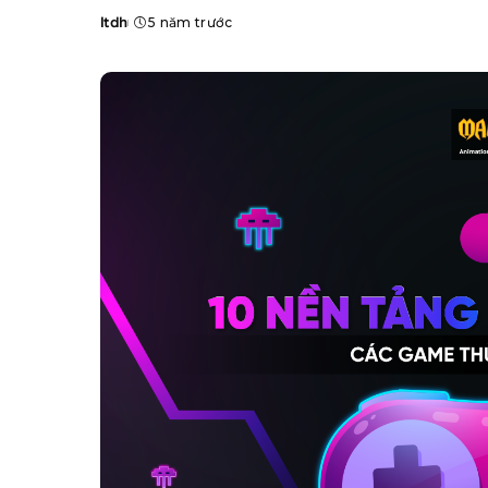
ltdh
5 năm trước
Posted
by