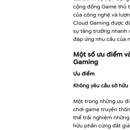
cộng đồng Game thủ t
của công nghệ và lượn
Cloud Gaming được đầu
sự tăng trưởng nhanh
đáp ứng nhu cầu của n
Một số ưu điểm v
Gaming
Ưu điểm
Không yêu cầu sở hữu 
Một trong những ưu đi
chơi game truyền thốn
thể trải nghiệm những
hữu phần cứng đắt giá