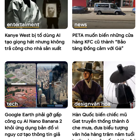
entertaiment
news
Kanye West bị tố dùng AI
PETA muốn biến những cửa
tạo giọng hát nhưng không
hàng KFC cũ thành “Bảo
trả công cho nhà sản xuất
tàng Đồng cảm với Gà”
tech
design
văn hóa
Google Earth phải gỡ gấp
Hàn Quốc biến chiếc mũ
công cụ AI Nano Banana 2
Gat truyền thống thành ô
khỏi ứng dụng bản đồ vì
che mưa, đưa biểu tượng
nguy cơ tạo thông tin giả
văn hóa hàng trăm năm tuổi