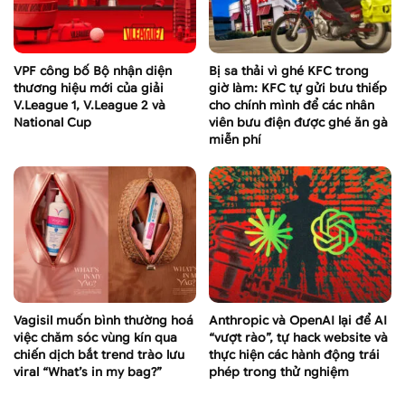
VPF công bố Bộ nhận diện
Bị sa thải vì ghé KFC trong
thương hiệu mới của giải
giờ làm: KFC tự gửi bưu thiếp
V.League 1, V.League 2 và
cho chính mình để các nhân
National Cup
viên bưu điện được ghé ăn gà
miễn phí
Vagisil muốn bình thường hoá
Anthropic và OpenAI lại để AI
việc chăm sóc vùng kín qua
“vượt rào”, tự hack website và
chiến dịch bắt trend trào lưu
thực hiện các hành động trái
viral “What’s in my bag?”
phép trong thử nghiệm