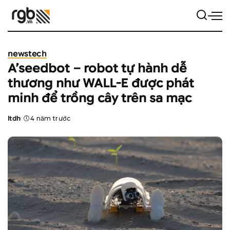
news
tech
A’seedbot – robot tự hành dễ
thương như WALL-E được phát
minh để trồng cây trên sa mạc
ltdh
4 năm trước
Posted
by