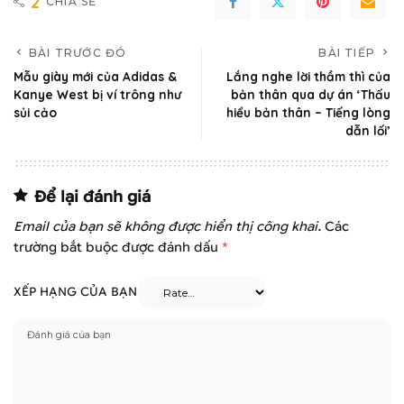
2
CHIA SẺ
BÀI TRƯỚC ĐÓ
BÀI TIẾP
Mẫu giày mới của Adidas &
Lắng nghe lời thầm thì của
Kanye West bị ví trông như
bản thân qua dự án ‘Thấu
sủi cảo
hiểu bản thân – Tiếng lòng
dẫn lối’
Để lại đánh giá
Email của bạn sẽ không được hiển thị công khai.
Các
trường bắt buộc được đánh dấu
*
XẾP HẠNG CỦA BẠN