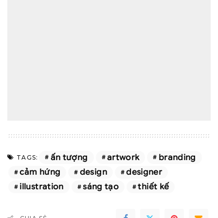
ấn tượng
artwork
branding
TAGS:
cảm hứng
design
designer
illustration
sáng tạo
thiết kế