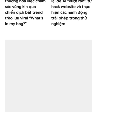
thường hoá việc chăm
lại để AI “vượt rào”, tự
sóc vùng kín qua
hack website và thực
chiến dịch bắt trend
hiện các hành động
trào lưu viral “What’s
trái phép trong thử
in my bag?”
nghiệm