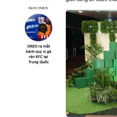
Xem thêm
OREO ra mắt
bánh quy vị gà
rán KFC tại
Trung Quốc