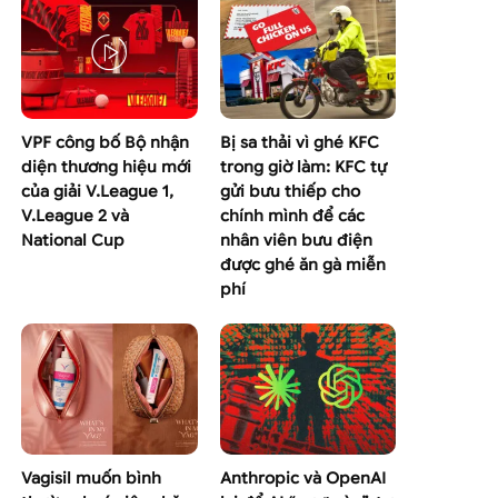
VPF công bố Bộ nhận
Bị sa thải vì ghé KFC
diện thương hiệu mới
trong giờ làm: KFC tự
của giải V.League 1,
gửi bưu thiếp cho
V.League 2 và
chính mình để các
National Cup
nhân viên bưu điện
được ghé ăn gà miễn
phí
Vagisil muốn bình
Anthropic và OpenAI