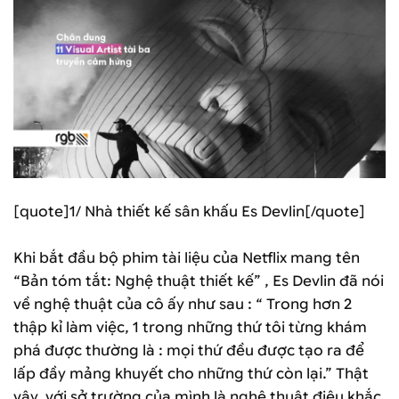
[quote]1/ Nhà thiết kế sân khấu Es Devlin[/quote]
Khi bắt đầu bộ phim tài liệu của Netflix mang tên
“Bản tóm tắt: Nghệ thuật thiết kế” , Es Devlin đã nói
về nghệ thuật của cô ấy như sau : “ Trong hơn 2
thập kỉ làm việc, 1 trong những thứ tôi từng khám
phá được thường là : mọi thứ đều được tạo ra để
lấp đầy mảng khuyết cho những thứ còn lại.” Thật
vậy, với sở trường của mình là nghệ thuật điêu khắc