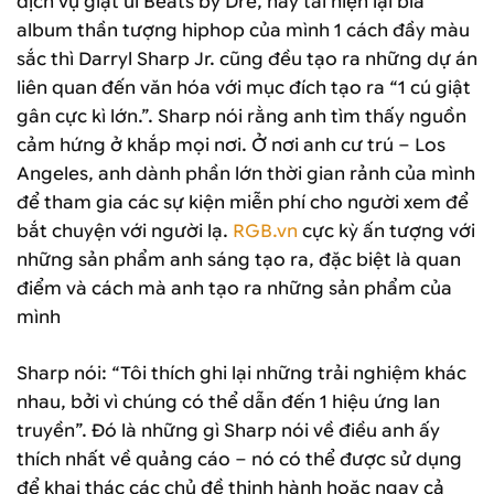
dịch vụ giặt ủi Beats by Dre, hay tái hiện lại bìa
album thần tượng hiphop của mình 1 cách đầy màu
sắc thì Darryl Sharp Jr. cũng đều tạo ra những dự án
liên quan đến văn hóa với mục đích tạo ra “1 cú giật
gân cực kì lớn.”. Sharp nói rằng anh tìm thấy nguồn
cảm hứng ở khắp mọi nơi. Ở nơi anh cư trú – Los
Angeles, anh dành phần lớn thời gian rảnh của mình
để tham gia các sự kiện miễn phí cho người xem để
bắt chuyện với người lạ.
RGB.vn
cực kỳ ấn tượng với
những sản phẩm anh sáng tạo ra, đặc biệt là quan
điểm và cách mà anh tạo ra những sản phẩm của
mình
Sharp nói: “Tôi thích ghi lại những trải nghiệm khác
nhau, bởi vì chúng có thể dẫn đến 1 hiệu ứng lan
truyền”. Đó là những gì Sharp nói về điều anh ấy
thích nhất về quảng cáo – nó có thể được sử dụng
để khai thác các chủ đề thịnh hành hoặc ngay cả