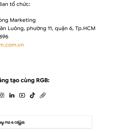
 Ban tổ chức:
òng Marketing
Văn Luông, phường 11, quận 6, Tp.HCM
 696
m.com.vn
áng tạo cùng RGB: