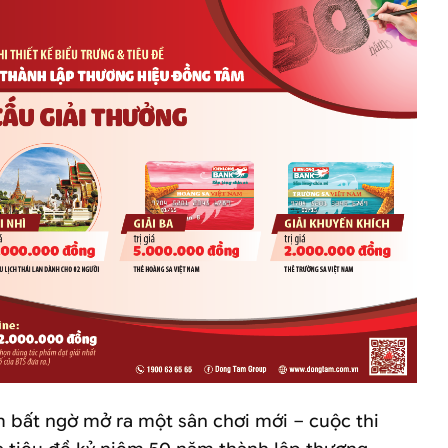
bất ngờ mở ra một sân chơi mới – cuộc thi