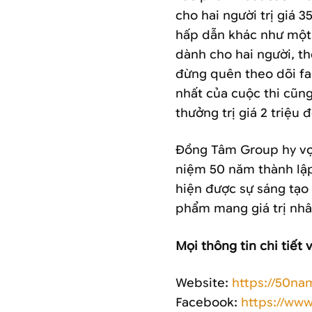
cho hai người trị giá 3
hấp dẫn khác như một c
dành cho hai người, th
đừng quên theo dõi f
nhất của cuộc thi cũn
thưởng trị giá 2 triệu 
Đồng Tâm Group hy vọn
niệm 50 năm thành lập 
hiện được sự sáng tạo
phẩm mang giá trị nhân
Mọi thông tin chi tiết 
Website:
https://50n
Facebook:
https://ww