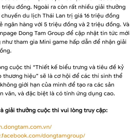
5 triệu đồng. Ngoài ra còn rất nhiều giải thưởng
huyến du lịch Thái Lan trị giá 16 triệu đồng
ẻ ngân hàng với 5 triệu đồng và 2 triệu đồng. Và
anpage Dong Tam Group để cập nhật tin tức mới
g như tham gia Mini game hấp dẫn để nhận giải
đồng.
g cuộc thi “Thiết kế biểu trưng và tiêu đề kỷ
thương hiệu” sẽ là cơ hội để các thí sinh thể
 không giới hạn của mình để tạo ra các sản
 văn, và đặc biệt là có tính ứng dụng cao.
và giải thưởng cuộc thi vui lòng truy cập:
am.dongtam.com.vn/
w.facebook.com/dongtamgroup/