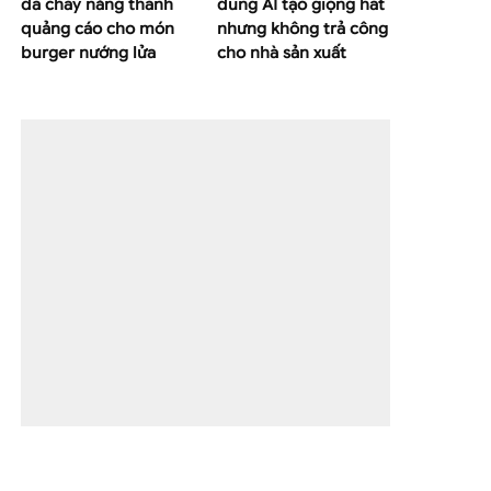
da cháy nắng thành
dùng AI tạo giọng hát
quảng cáo cho món
nhưng không trả công
burger nướng lửa
cho nhà sản xuất