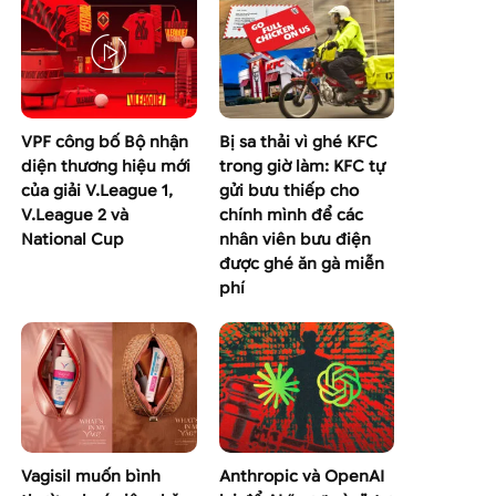
VPF công bố Bộ nhận
Bị sa thải vì ghé KFC
diện thương hiệu mới
trong giờ làm: KFC tự
của giải V.League 1,
gửi bưu thiếp cho
V.League 2 và
chính mình để các
National Cup
nhân viên bưu điện
được ghé ăn gà miễn
phí
Vagisil muốn bình
Anthropic và OpenAI