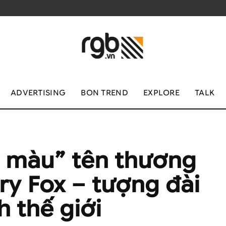
ADVERTISING
BON TREND
EXPLORE
TALK
y màu” tên thương
ry Fox – tượng đài
h thế giới