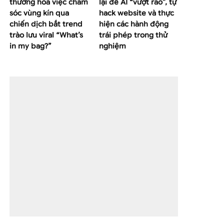
thường hoá việc chăm
lại để AI “vượt rào”, tự
sóc vùng kín qua
hack website và thực
chiến dịch bắt trend
hiện các hành động
trào lưu viral “What’s
trái phép trong thử
in my bag?”
nghiệm