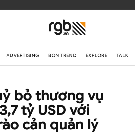
ADVERTISING
BON TREND
EXPLORE
TALK
uỷ bỏ thương vụ
 3,7 tỷ USD với
rào cản quản lý