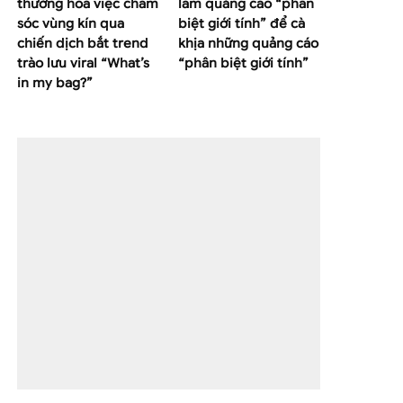
thường hoá việc chăm
làm quảng cáo “phân
sóc vùng kín qua
biệt giới tính” để cà
chiến dịch bắt trend
khịa những quảng cáo
trào lưu viral “What’s
“phân biệt giới tính”
in my bag?”