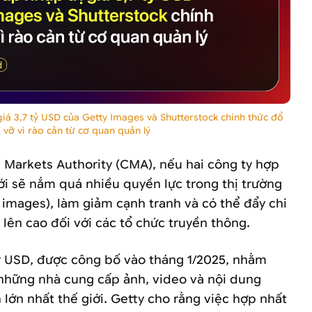
iá 3,7 tỷ USD của Getty Images và Shutterstock chính thức đổ
vỡ vì rào cản từ cơ quan quản lý
Markets Authority (CMA), nếu hai công ty hợp
i sẽ nắm quá nhiều quyền lực trong thị trường
l images), làm giảm cạnh tranh và có thể đẩy chi
lên cao đối với các tổ chức truyền thông.
tỷ USD, được công bố vào tháng 1/2025, nhằm
 những nhà cung cấp ảnh, video và nội dung
lớn nhất thế giới. Getty cho rằng việc hợp nhất