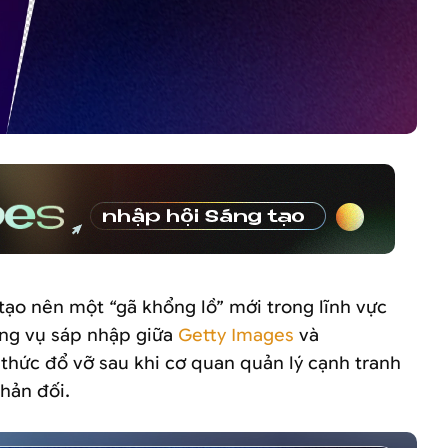
tạo nên một “gã khổng lồ” mới trong lĩnh vực
ơng vụ sáp nhập giữa
Getty Images
và
thức đổ vỡ sau khi cơ quan quản lý cạnh tranh
hản đối.