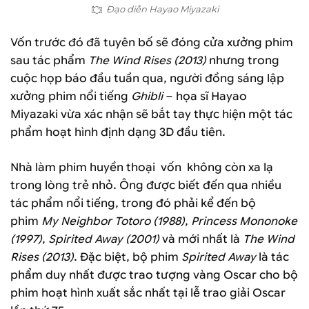
Đạo diễn Hayao Miyazaki
Vốn trước đó đã tuyên bố sẽ đóng cửa xưởng phim
sau tác phẩm
The Wind Rises (2013)
nhưng trong
cuộc họp báo đầu tuần qua, người đồng sáng lập
xưởng phim nổi tiếng
Ghibli
– họa sĩ Hayao
Miyazaki vừa xác nhận sẽ bắt tay thực hiện một tác
phẩm hoạt hình định dạng 3D đầu tiên.
Nhà làm phim huyền thoại vốn không còn xa lạ
trong lòng trẻ nhỏ. Ông được biết đến qua nhiều
tác phẩm nổi tiếng, trong đó phải kể đến bộ
phim
My Neighbor Totoro (1988)
,
Princess Mononoke
(1997)
,
Spirited Away (2001)
và mới nhất là
The Wind
Rises (2013)
. Đặc biệt, bộ phim
Spirited Away
là tác
phẩm duy nhất được trao tượng vàng Oscar cho bộ
phim hoạt hình xuất sắc nhất tại lễ trao giải Oscar