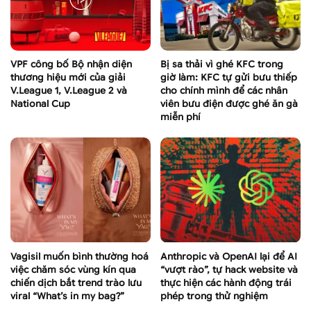
VPF công bố Bộ nhận diện
Bị sa thải vì ghé KFC trong
thương hiệu mới của giải
giờ làm: KFC tự gửi bưu thiếp
V.League 1, V.League 2 và
cho chính mình để các nhân
National Cup
viên bưu điện được ghé ăn gà
miễn phí
Vagisil muốn bình thường hoá
Anthropic và OpenAI lại để AI
việc chăm sóc vùng kín qua
“vượt rào”, tự hack website và
chiến dịch bắt trend trào lưu
thực hiện các hành động trái
viral “What’s in my bag?”
phép trong thử nghiệm