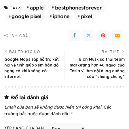
apple
bestphonesforever
TAGS:
google pixel
iphone
pixel
CHIA SẺ
BÀI TRƯỚC ĐÓ
BÀI TIẾP
Google Maps sắp hỗ trợ kết
Elon Musk sa thải team
nối vệ tinh giúp xem bản đồ
marketing hơn 40 người của
ngay cả khi không có
Tesla vì làm nội dung quảng
internet
cáo “chung chung”
Để lại đánh giá
Email của bạn sẽ không được hiển thị công khai.
Các
trường bắt buộc được đánh dấu
*
XẾP HẠNG CỦA BẠN