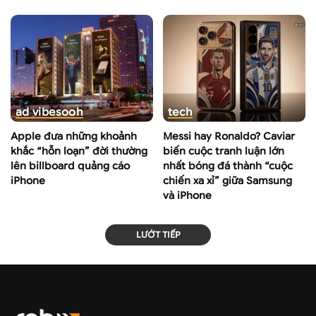
ad vibes
ooh
tech
Apple đưa những khoảnh
Messi hay Ronaldo? Caviar
khắc “hỗn loạn” đời thường
biến cuộc tranh luận lớn
lên billboard quảng cáo
nhất bóng đá thành “cuộc
iPhone
chiến xa xỉ” giữa Samsung
và iPhone
LƯỚT TIẾP