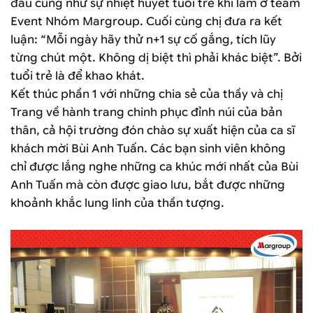
đầu cũng như sự nhiệt huyết tuổi trẻ khi làm ở team
Event Nhóm Margroup. Cuối cùng chị đưa ra kết
luận: “Mỗi ngày hãy thử n+1 sự cố gắng, tích lũy
từng chút một. Không dị biệt thì phải khác biệt”. Bởi
tuổi trẻ là để khao khát.
Kết thúc phần 1 với những chia sẻ của thầy và chị
Trang về hành trang chinh phục đỉnh núi của bản
thân, cả hội trường đón chào sự xuất hiện của ca sĩ
khách mời Bùi Anh Tuấn. Các bạn sinh viên không
chỉ được lắng nghe những ca khúc mới nhất của Bùi
Anh Tuấn mà còn được giao lưu, bắt được những
khoảnh khắc lung linh của thần tượng.