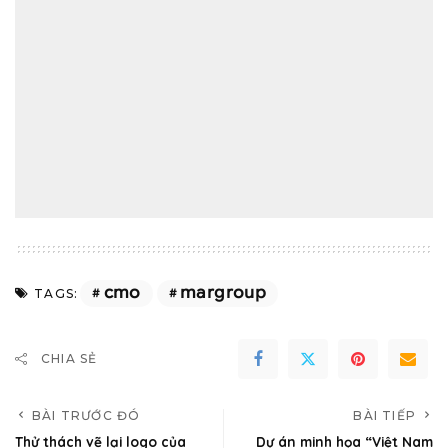
cmo
margroup
TAGS:
CHIA SẺ
BÀI TRƯỚC ĐÓ
BÀI TIẾP
Thử thách vẽ lại logo của
Dự án minh họa “Việt Nam