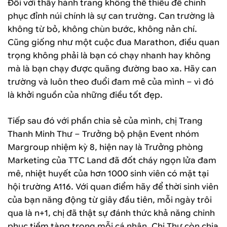
Đối với thầy hành trang không thể thiếu để chinh
phục đỉnh núi chính là sự can trường. Can trường là
không từ bỏ, không chùn bước, không nản chí.
Cũng giống như một cuộc đua Marathon, điều quan
trọng không phải là bạn có chạy nhanh hay không
mà là bạn chạy được quãng đường bao xa. Hãy can
trường và luôn theo đuổi đam mê của mình – vì đó
là khởi nguồn của những điều tốt đẹp.
Tiếp sau đó với phần chia sẻ của mình, chị Trang
Thanh Minh Thư – Trưởng bộ phận Event nhóm
Margroup nhiệm kỳ 8, hiện nay là Trưởng phòng
Marketing của TTC Land đã đốt cháy ngọn lửa đam
mê, nhiệt huyết của hơn 1000 sinh viên có mặt tại
hội trường A116. Với quan điểm hãy để thời sinh viên
của bạn năng động từ giây đầu tiên, mỗi ngày trôi
qua là n+1, chị đã thật sự đánh thức khả năng chinh
phục tiềm tàng trong mỗi cá nhân. Chị Thư còn chia