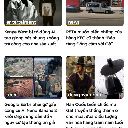
entertaiment
news
Kanye West bị tố dùng AI
PETA muốn biến những cửa
tạo giọng hát nhưng không
hàng KFC cũ thành “Bảo
trả công cho nhà sản xuất
tàng Đồng cảm với Gà”
tech
design
văn hóa
Google Earth phải gỡ gấp
Hàn Quốc biến chiếc mũ
công cụ AI Nano Banana 2
Gat truyền thống thành ô
khỏi ứng dụng bản đồ vì
che mưa, đưa biểu tượng
nguy cơ tạo thông tin giả
văn hóa hàng trăm năm tuổi