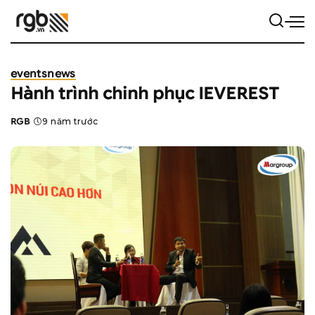
events
news
Hành trình chinh phục IEVEREST
RGB
9 năm trước
Posted
by