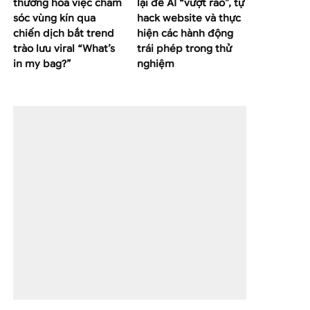
thường hoá việc chăm
lại để AI “vượt rào”, tự
sóc vùng kín qua
hack website và thực
chiến dịch bắt trend
hiện các hành động
trào lưu viral “What’s
trái phép trong thử
in my bag?”
nghiệm