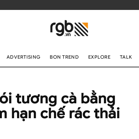
ADVERTISING
BON TREND
EXPLORE
TALK
ói tương cà bằng
m hạn chế rác thải