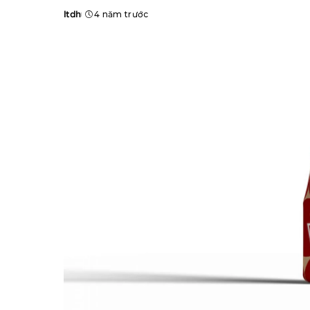
ltdh
4 năm trước
Posted
by