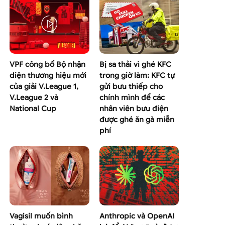
VPF công bố Bộ nhận
Bị sa thải vì ghé KFC
diện thương hiệu mới
trong giờ làm: KFC tự
của giải V.League 1,
gửi bưu thiếp cho
V.League 2 và
chính mình để các
National Cup
nhân viên bưu điện
được ghé ăn gà miễn
phí
Vagisil muốn bình
Anthropic và OpenAI