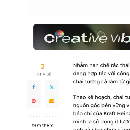
2
Nhằm hạn chế rác thải
đang hợp tác với công
CHIA SẺ
chai tương cà làm từ gi
Theo kế hoạch, chai t
nguồn gốc bền vững và
báo chí của Kraft Hein
minh là sử dụng ít lượ
Xem thêm
tinh và chai nhựa cùng