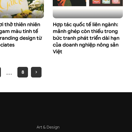
i thở thiên nhiên
Hợp tác quốc tế liên ngành:
gam màu tinh tế
mảnh ghép còn thiếu trong
randing design từ
bức tranh phát triển dài hạn
ciates
của doanh nghiệp nông sản
Việt
…
8
Art & Design