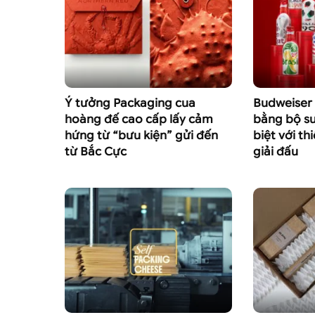
Ý tưởng Packaging cua
Budweiser
hoàng đế cao cấp lấy cảm
bằng bộ sư
hứng từ “bưu kiện” gửi đến
biệt với th
từ Bắc Cực
giải đấu