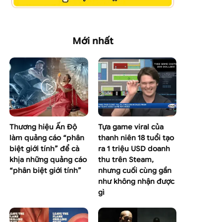
Mới nhất
Thương hiệu Ấn Độ
Tựa game viral của
làm quảng cáo “phân
thanh niên 18 tuổi tạo
biệt giới tính” để cà
ra 1 triệu USD doanh
khịa những quảng cáo
thu trên Steam,
“phân biệt giới tính”
nhưng cuối cùng gần
như không nhận được
gì