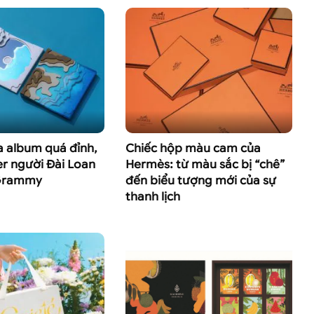
ìa album quá đỉnh,
Chiếc hộp màu cam của
er người Đài Loan
Hermès: từ màu sắc bị “chê”
 Grammy
đến biểu tượng mới của sự
thanh lịch