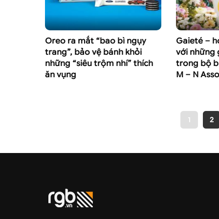
Oreo ra mắt “bao bì ngụy
Gaieté – hơ
trang”, bảo vệ bánh khỏi
với những 
những “siêu trộm nhí” thích
trong bộ b
ăn vụng
M – N Asso
1
2