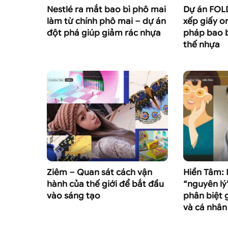
Nestlé ra mắt bao bì phô mai
Dự án FOLD
làm từ chính phô mai – dự án
xếp giấy o
đột phá giúp giảm rác nhựa
pháp bao b
thế nhựa
Ziêm – Quan sát cách vận
Hiền Tâm: 
hành của thế giới để bắt đầu
“nguyên lý
vào sáng tạo
phân biệt 
và cá nhân