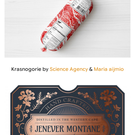
Krasnogorie by
Science Agency
&
Maria aijmio