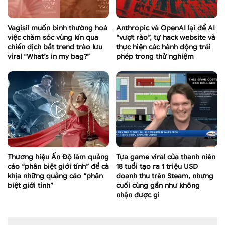
Vagisil muốn bình thường hoá
Anthropic và OpenAI lại để AI
việc chăm sóc vùng kín qua
“vượt rào”, tự hack website và
chiến dịch bắt trend trào lưu
thực hiện các hành động trái
viral “What’s in my bag?”
phép trong thử nghiệm
Thương hiệu Ấn Độ làm quảng
Tựa game viral của thanh niên
cáo “phân biệt giới tính” để cà
18 tuổi tạo ra 1 triệu USD
khịa những quảng cáo “phân
doanh thu trên Steam, nhưng
biệt giới tính”
cuối cùng gần như không
nhận được gì