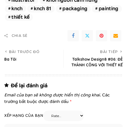
illustrator
khởi nguồn cảm hứng
knch
knch 81
packaging
painting
thiết kế
CHIA SẺ
BÀI TRƯỚC ĐÓ
BÀI TIẾP
Ba Tôi
Talkshow Design8 #06: ĐỂ
THÀNH CÔNG VỚI THIẾT KẾ
Để lại đánh giá
Email của bạn sẽ không được hiển thị công khai.
Các
trường bắt buộc được đánh dấu
*
XẾP HẠNG CỦA BẠN