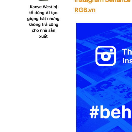
Instagram Behance
Kanye West bị
RGB.vn
tố dùng AI tạo
giọng hát nhưng
không trả công
cho nhà sản
xuất