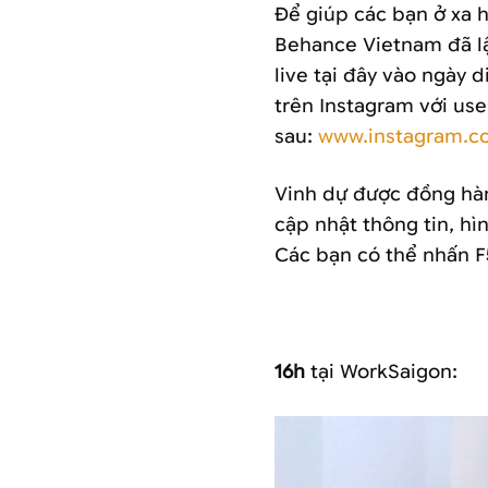
Để giúp các bạn ở xa h
Behance Vietnam đã lậ
live tại đây vào ngày d
trên Instagram với us
sau:
www.instagram.c
Vinh dự được đồng hàn
cập nhật thông tin, hì
Các bạn có thể nhấn F
16h
tại WorkSaigon: