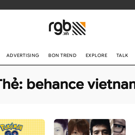
ADVERTISING
BON TREND
EXPLORE
TALK
Thẻ:
behance vietna