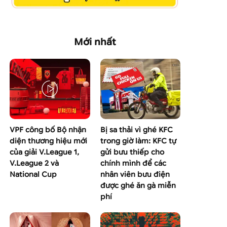
Mới nhất
VPF công bố Bộ nhận
Bị sa thải vì ghé KFC
diện thương hiệu mới
trong giờ làm: KFC tự
của giải V.League 1,
gửi bưu thiếp cho
V.League 2 và
chính mình để các
National Cup
nhân viên bưu điện
được ghé ăn gà miễn
phí