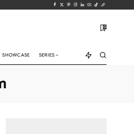
0
SHOWCASE
SERIES
m