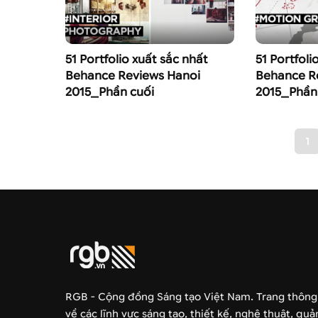
51 Portfolio xuất sắc nhất
51 Portfoli
Behance Reviews Hanoi
Behance R
2015_Phần cuối
2015_Phần
1
RGB - Cộng đồng Sáng tạo Việt Nam. Trang thông
về các lĩnh vực sáng tạo, thiết kế, nghệ thuật, qu