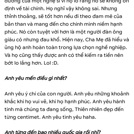
đường của một nghệ sĩ vì họ lo rằng nó sẽ không ổn
định về tài chính. Họ nghĩ vậy không sai. Nhưng
thỉnh thoảng, sẽ tốt hơn nếu đi theo đam mê của
bản than và mang đến cho chính mình niềm hạnh
phúc. Nó còn tuyệt vời hơn là một người đàn ông
giàu có nhưng đau khổ. Hiện nay, Cha Mẹ đã hiểu và
ủng hộ anh hoàn toàn trong lựa chọn nghề nghiệp.
Và họ cũng thấy được anh có thể kiếm ra tiền nên
bớt lo lắng hơn. Lol :D.
Anh yêu mến điều gì nhất?
Anh yêu ý chí của con người. Anh yêu những khoảnh
khắc khi họ vui vẻ, khi họ hạnh phúc. Anh yêu hành
tinh mà chúng ta đang sống, Thiên nhiên đẹp đến
từng centimet. Anh yêu tình yêu haha.
Anh từng đến bao nhiều quốc gia rồi nhỉ?