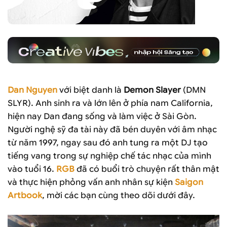
Dan Nguyen
với biệt danh là
Demon Slayer
(DMN
SLYR). Anh sinh ra và lớn lên ở phía nam California,
hiện nay Dan đang sống và làm việc ở Sài Gòn.
Người nghệ sỹ đa tài này đã bén duyên với âm nhạc
từ năm 1997, ngay sau đó anh tung ra một DJ tạo
tiếng vang trong sự nghiệp chế tác nhạc của mình
vào tuổi 16.
RGB
đã có buổi trò chuyện rất thân mật
và thực hiện phỏng vấn anh nhân sự kiện
Saigon
Artbook
, mời các bạn cùng theo dõi dưới đây.