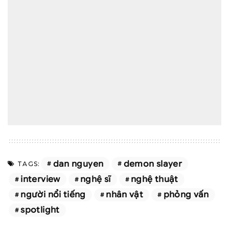
dan nguyen
demon slayer
TAGS:
interview
nghệ sĩ
nghệ thuật
người nổi tiếng
nhân vật
phỏng vấn
spotlight