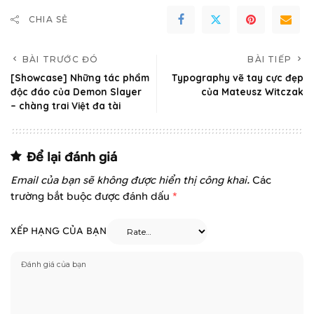
CHIA SẺ
BÀI TRƯỚC ĐÓ
BÀI TIẾP
[Showcase] Những tác phẩm
Typography vẽ tay cực đẹp
độc đáo của Demon Slayer
của Mateusz Witczak‎
– chàng trai Việt đa tài
Để lại đánh giá
Email của bạn sẽ không được hiển thị công khai.
Các
trường bắt buộc được đánh dấu
*
XẾP HẠNG CỦA BẠN