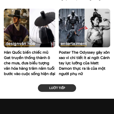
design
văn hóa
entertaiment
Hàn Quốc biến chiếc mũ
Poster The Odyssey gây xôn
Gat truyền thống thành ô
xao vì chi tiết ít ai ngờ: Cánh
che mưa, đưa biểu tượng
tay lực lưỡng của Matt
văn hóa hàng trăm năm tuổi
Damon thực ra là của một
bước vào cuộc sống hiện đại
người phụ nữ
LƯỚT TIẾP