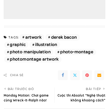
artwork
derek bacon
TAGS:
graphic
illustration
photo manipulation
photo-montage
photomontage artwork
CHIA SẺ
BÀI TRƯỚC ĐÓ
BÀI TIẾP
Monday Motion: Chơi game
Cuộc thi Absolut “Nghệ thuật
cùng Wreck-it-Ralph nào!
không khoảng cách”