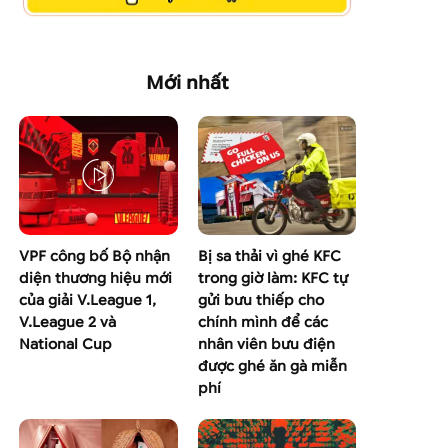
Mới nhất
VPF công bố Bộ nhận
Bị sa thải vì ghé KFC
diện thương hiệu mới
trong giờ làm: KFC tự
của giải V.League 1,
gửi bưu thiếp cho
V.League 2 và
chính mình để các
National Cup
nhân viên bưu điện
được ghé ăn gà miễn
phí