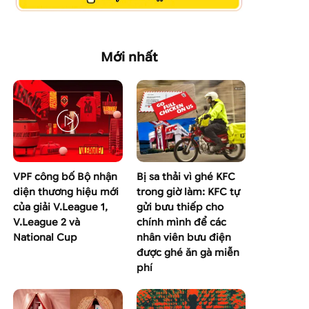
Mới nhất
VPF công bố Bộ nhận
Bị sa thải vì ghé KFC
diện thương hiệu mới
trong giờ làm: KFC tự
của giải V.League 1,
gửi bưu thiếp cho
V.League 2 và
chính mình để các
National Cup
nhân viên bưu điện
được ghé ăn gà miễn
phí