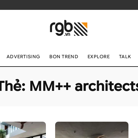
ADVERTISING
BON TREND
EXPLORE
TALK
Thẻ:
MM++ architect