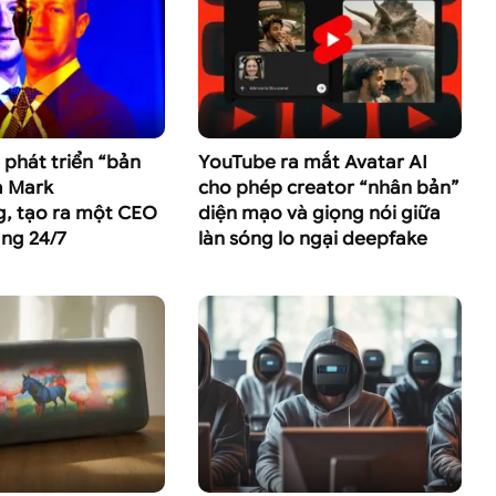
phát triển “bản
YouTube ra mắt Avatar AI
a Mark
cho phép creator “nhân bản”
g, tạo ra một CEO
diện mạo và giọng nói giữa
àng 24/7
làn sóng lo ngại deepfake