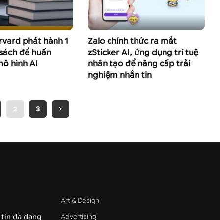
rvard phát hành 1
Zalo chính thức ra mắt
 sách để huấn
zSticker AI, ứng dụng trí tuệ
mô hình AI
nhân tạo để nâng cấp trải
nghiệm nhắn tin
2
3
Art & Design
Advertising
 tin đa dạng