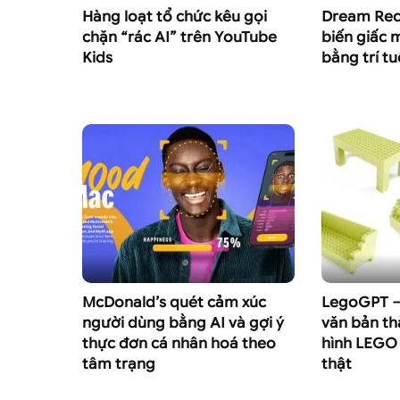
Hàng loạt tổ chức kêu gọi
Dream Reco
chặn “rác AI” trên YouTube
biến giấc 
Kids
bằng trí t
McDonald’s quét cảm xúc
LegoGPT – 
người dùng bằng AI và gợi ý
văn bản th
thực đơn cá nhân hoá theo
hình LEGO 
tâm trạng
thật