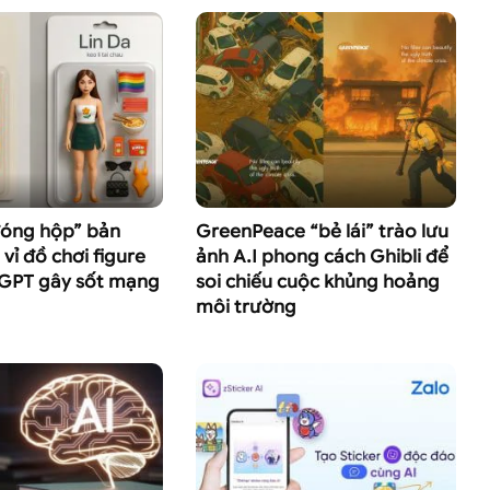
đóng hộp” bản
GreenPeace “bẻ lái” trào lưu
vỉ đồ chơi figure
ảnh A.I phong cách Ghibli để
GPT gây sốt mạng
soi chiếu cuộc khủng hoảng
môi trường