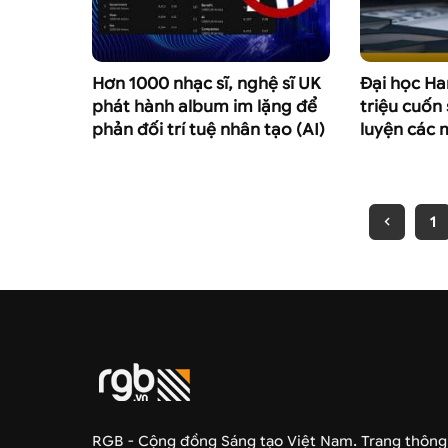
Hơn 1000 nhạc sĩ, nghệ sĩ UK
Đại học Ha
phát hành album im lặng để
triệu cuốn
phản đối trí tuệ nhân tạo (AI)
luyện các 
1
RGB - Cộng đồng Sáng tạo Việt Nam. Trang thông