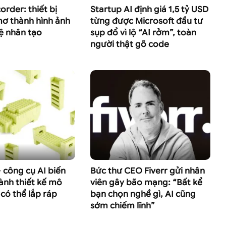
rder: thiết bị
Startup AI định giá 1,5 tỷ USD
mơ thành hình ảnh
từng được Microsoft đầu tư
uệ nhân tạo
sụp đổ vì lộ “AI rởm”, toàn
người thật gõ code
công cụ AI biến
Bức thư CEO Fiverr gửi nhân
ành thiết kế mô
viên gây bão mạng: “Bất kể
có thể lắp ráp
bạn chọn nghề gì, AI cũng
sớm chiếm lĩnh”