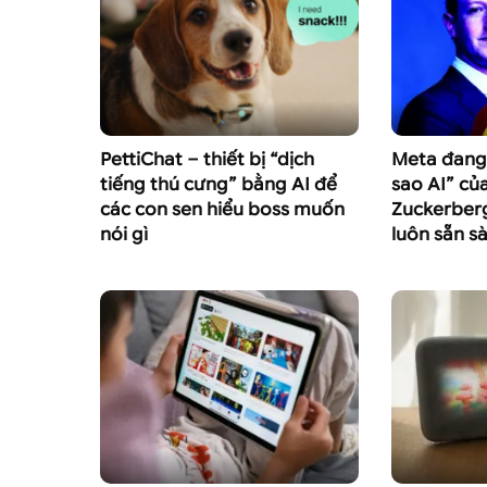
PettiChat – thiết bị “dịch
Meta đang 
tiếng thú cưng” bằng AI để
sao AI” củ
các con sen hiểu boss muốn
Zuckerber
nói gì
luôn sẵn s