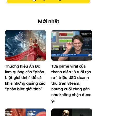
Mới nhất
Thương hiệu Ấn Độ
Tựa game viral của
làm quảng cáo “phân
thanh niên 18 tuổi tạo
biệt giới tính” để cà
ra 1 triệu USD doanh
khịa những quảng cáo
thu trên Steam,
“phân biệt giới tính”
nhưng cuối cùng gần
như không nhận được
gì