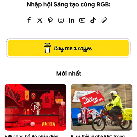
Nhập hội Sáng tạo cùng RGB:
Mới nhất
VPF công bố Bộ nhận diện
Bị sa thải vì ghé KFC trong