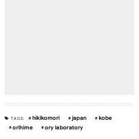
hikikomori
japan
kobe
TAGS:
orihime
ory laboratory