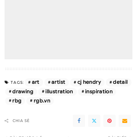
art
artist
cj hendry
detail
TAGS:
drawing
illustration
inspiration
rbg
rgb.vn
CHIA SẺ