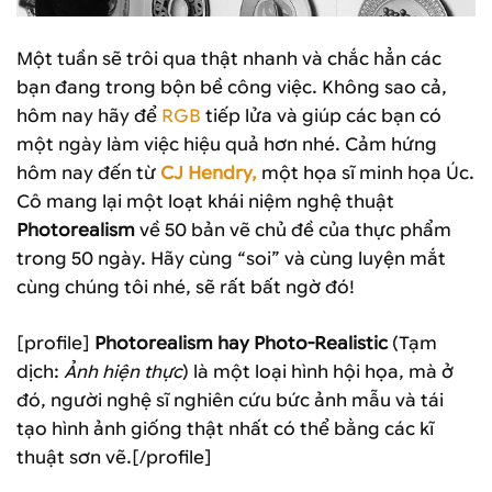
Một tuần sẽ trôi qua thật nhanh và chắc hẳn các
bạn đang trong bộn bề công việc. Không sao cả,
hôm nay hãy để
RGB
tiếp lửa và giúp các bạn có
một ngày làm việc hiệu quả hơn nhé. Cảm hứng
hôm nay đến từ
CJ Hendry,
một họa sĩ minh họa Úc.
Cô mang lại một loạt khái niệm nghệ thuật
Photorealism
về 50 bản vẽ chủ đề của thực phẩm
trong 50 ngày. Hãy cùng “soi” và cùng luyện mắt
cùng chúng tôi nhé, sẽ rất bất ngờ đó!
[profile]
Photorealism hay Photo-Realistic
(Tạm
dịch:
Ảnh hiện thực
) là một loại hình hội họa, mà ở
đó, người nghệ sĩ nghiên cứu bức ảnh mẫu và tái
tạo hình ảnh giống thật nhất có thể bằng các kĩ
thuật sơn vẽ.[/profile]