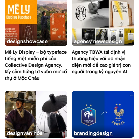
design
showcase
agency news
design
Mê Ly Display – bộ typeface
Agency TBWA tái định vị
tiếng Việt miễn phí của
thương hiệu với bộ nhận
Collective Design Agency,
diện mới đề cao giá trị con
lấy cảm hứng từ vườn mơ cổ
người trong kỷ nguyên AI
thụ ở Mộc Châu
design
văn hóa
branding
design