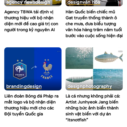
agency news
design
design
văn hóa
Agency TBWA tái định vị
Hàn Quốc biến chiếc mũ
thương hiệu với bộ nhận
Gat truyền thống thành ô
diện mới đề cao giá trị con
che mưa, đưa biểu tượng
người trong kỷ nguyên AI
văn hóa hàng trăm năm tuổi
bước vào cuộc sống hiện đại
branding
design
design
photography
Liên đoàn Bóng đá Pháp ra
Là cá nhưng không phải cá:
mắt logo và bộ nhận diện
Artist Junhyeok Jang biến
thương hiệu mới cho các
những bức ảnh biển thành
Đội tuyển Quốc gia
sinh vật biển với dự án
“itsnotfish”