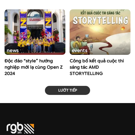
news
events
Độc đáo “style” hướng
Công bố kết quả cuộc thi
nghiệp mới lạ cùng Open Z
sáng tác AMD
2024
STORYTELLING
LƯỚT TIẾP