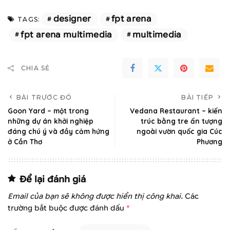
designer
fpt arena
TAGS:
fpt arena multimedia
multimedia
CHIA SẺ
BÀI TRƯỚC ĐÓ
BÀI TIẾP
Goon Yard – một trong
Vedana Restaurant – kiến
những dự án khởi nghiệp
trúc bằng tre ấn tượng
đáng chú ý và đầy cảm hứng
ngoài vườn quốc gia Cúc
ở Cần Thơ
Phương
Để lại đánh giá
Email của bạn sẽ không được hiển thị công khai.
Các
trường bắt buộc được đánh dấu
*