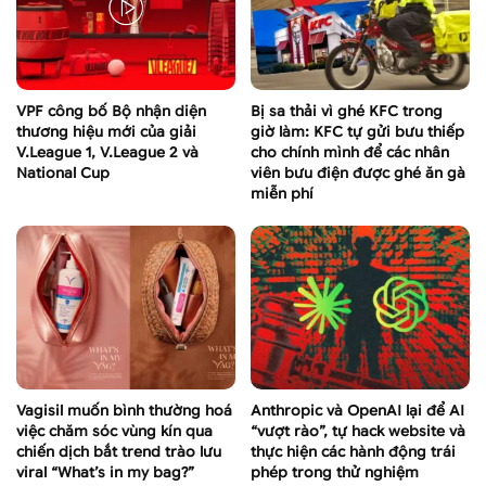
VPF công bố Bộ nhận diện
Bị sa thải vì ghé KFC trong
thương hiệu mới của giải
giờ làm: KFC tự gửi bưu thiếp
V.League 1, V.League 2 và
cho chính mình để các nhân
National Cup
viên bưu điện được ghé ăn gà
miễn phí
Vagisil muốn bình thường hoá
Anthropic và OpenAI lại để AI
việc chăm sóc vùng kín qua
“vượt rào”, tự hack website và
chiến dịch bắt trend trào lưu
thực hiện các hành động trái
viral “What’s in my bag?”
phép trong thử nghiệm