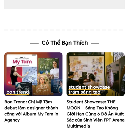
Có Thể Bạn Thích
student showcase
bon trend
trạm sáng tạo
Bon Trend: Chị Mỹ Tâm
Student Showcase: THE
debut làm designer thành
MOON – Sáng Tạo Không
công với Album My Tam in
Giới Hạn Cùng 6 Đồ Án Xuất
Agency
Sắc của Sinh Viên FPT Arena
Multimedia