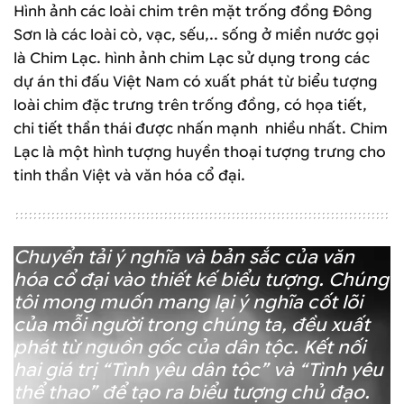
Hình ảnh các loài chim trên mặt trống đồng Đông
Sơn là các loài cò, vạc, sếu,.. sống ở miền nước gọi
là Chim Lạc. hình ảnh chim Lạc sử dụng trong các
dự án thi đấu Việt Nam có xuất phát từ biểu tượng
loài chim đặc trưng trên trống đồng, có họa tiết,
chi tiết thần thái được nhấn mạnh nhiều nhất. Chim
Lạc là một hình tượng huyền thoại tượng trưng cho
tinh thần Việt và văn hóa cổ đại.
Chuyển tải ý nghĩa và bản sắc của văn
hóa cổ đại vào thiết kế biểu tượng. Chúng
tôi mong muốn mang lại ý nghĩa cốt lõi
của mỗi người trong chúng ta, đều xuất
phát từ nguồn gốc của dân tộc. Kết nối
hai giá trị “Tình yêu dân tộc” và “Tình yêu
thể thao” để tạo ra biểu tượng chủ đạo.