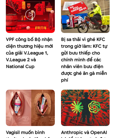
VPF công bố Bộ nhận
Bị sa thải vì ghé KFC
diện thương hiệu mới
trong giờ làm: KFC tự
của giải V.League 1,
gửi bưu thiếp cho
V.League 2 và
chính mình để các
National Cup
nhân viên bưu điện
được ghé ăn gà miễn
phí
Vagisil muốn bình
Anthropic và OpenAI