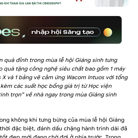
n quà đỉnh trong mùa lễ hội Giáng sinh tưng
 quà tặng công nghệ siêu chất
bao gồm 1 máy
 X và 1 bảng vẽ cảm ứng Wacom Intuos với tổng
đ
kèm các suất học bổng giá trị từ Học viện
nh trọn” về nhà ngay trong mùa Giáng sinh
ong không khí tưng bừng của mùa lễ hội Giáng
 thời đặc biệt, đánh dấu chặng hành trình dài đã
tốt đẹp mới đang chờ đợi ở phía trước. Trong