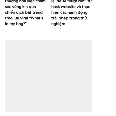
thường hoá việc chăm
lại để AI “vượt rào”, tự
sóc vùng kín qua
hack website và thực
chiến dịch bắt trend
hiện các hành động
trào lưu viral “What’s
trái phép trong thử
in my bag?”
nghiệm