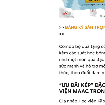
>>
ĐĂNG KÝ SĂN TRỌN
<<
Combo bộ quà tặng côn
kèm các suất học bổng
như một món quà đặc b
sức mạnh và hỗ trợ một
thức, theo đuổi đam m
“ƯU ĐÃI KÉP” ĐẶ
VIỆN MAAC TRON
Gia nhập Học viện Kỹ 