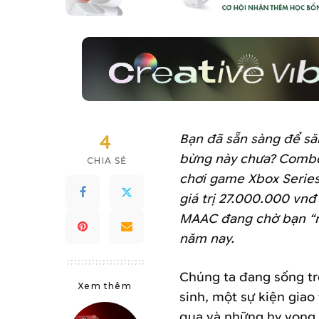
4
Bạn đã sẵn sàng để să
bừng này chưa?
Combo
CHIA SẺ
chơi game Xbox Series
giá trị
27.000.000 vn
MAAC đang chờ bạn “ri
năm nay.
Chúng ta đang sống tr
Xem thêm
sinh, một sự kiện giao
qua và những hy vọng 