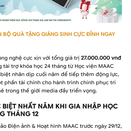
 BỘ QUÀ TẶNG GIÁNG SINH CỰC ĐỈNH NGAY
g nghệ cực xịn với tổng giá trị
27.000.000 vnđ
 tài trợ khóa học 24 tháng từ Học viện MAAC
iệt nhân dịp cuối năm để tiếp thêm động lực,
 phần tài chính cho hành trình chinh phục tri
ê trong thế giới media đầy triển vọng.
C BIỆT NHẤT NĂM KHI GIA NHẬP HỌC
G THÁNG 12
xảo Điện ảnh & Hoạt hình MAAC trước ngày 29/12,