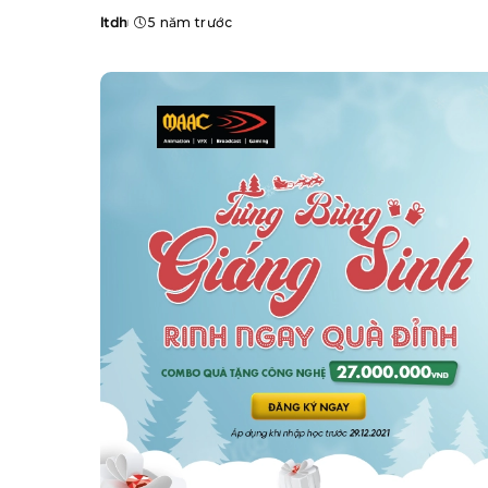
ltdh
5 năm trước
Posted
by