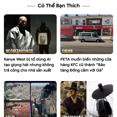
Có Thể Bạn Thích
entertaiment
news
Kanye West bị tố dùng AI
PETA muốn biến những cửa
tạo giọng hát nhưng không
hàng KFC cũ thành “Bảo
trả công cho nhà sản xuất
tàng Đồng cảm với Gà”
tech
design
văn hóa