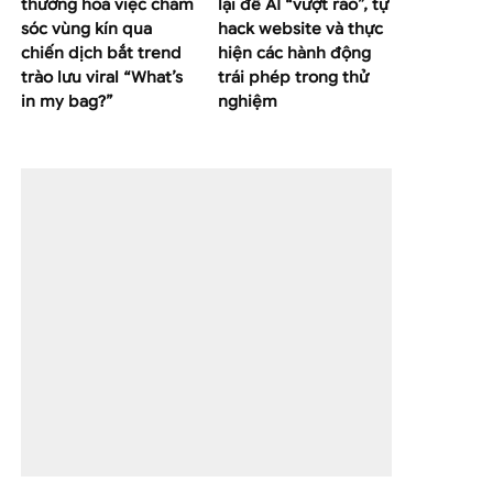
thường hoá việc chăm
lại để AI “vượt rào”, tự
sóc vùng kín qua
hack website và thực
chiến dịch bắt trend
hiện các hành động
trào lưu viral “What’s
trái phép trong thử
in my bag?”
nghiệm