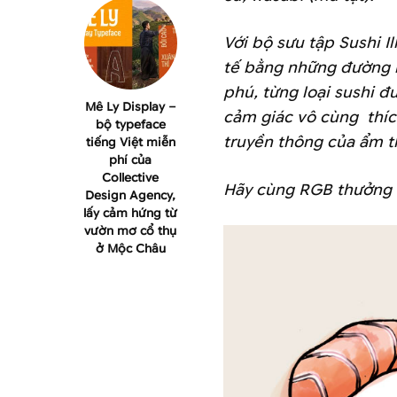
Với bộ sưu tập Sushi I
tế bằng những đường 
phú, từng loại sushi 
Mê Ly Display –
cảm giác vô cùng thíc
bộ typeface
truyền thông của ẩm t
tiếng Việt miễn
phí của
Collective
Hãy cùng RGB thưởng t
Design Agency,
lấy cảm hứng từ
vườn mơ cổ thụ
ở Mộc Châu