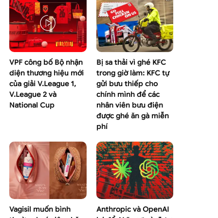
VPF công bố Bộ nhận
Bị sa thải vì ghé KFC
diện thương hiệu mới
trong giờ làm: KFC tự
của giải V.League 1,
gửi bưu thiếp cho
V.League 2 và
chính mình để các
National Cup
nhân viên bưu điện
được ghé ăn gà miễn
phí
Vagisil muốn bình
Anthropic và OpenAI