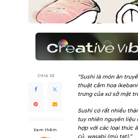
CHIA SẺ
“Sushi là món ăn truy
thuật cắm hoa ikebann
trưng của xứ sở mặt t
Sushi có rất nhiều th
tuy nhiên nguyên liệu
hợp với các loại thức ă
Xem thêm
củ, wasabi (mù tạt).”