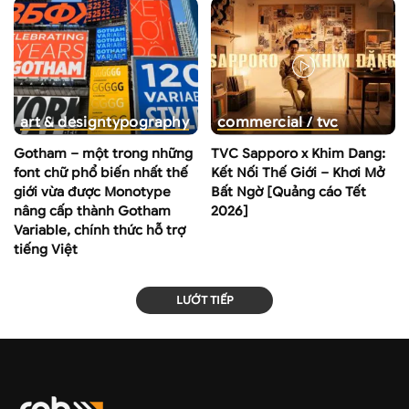
art & design
typography
commercial / tvc
Gotham – một trong những
TVC Sapporo x Khim Dang:
font chữ phổ biến nhất thế
Kết Nối Thế Giới – Khơi Mở
giới vừa được Monotype
Bất Ngờ [Quảng cáo Tết
nâng cấp thành Gotham
2026]
Variable, chính thức hỗ trợ
tiếng Việt
LƯỚT TIẾP