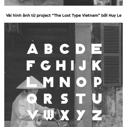
Vài hình ảnh từ project “The Lost Type Vietnam” bởi Huy Le