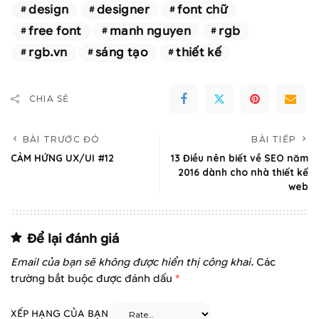
design
designer
font chữ
free font
manh nguyen
rgb
rgb.vn
sáng tạo
thiết kế
CHIA SẺ
BÀI TRƯỚC ĐÓ
BÀI TIẾP
CẢM HỨNG UX/UI #12
13 Điều nên biết về SEO năm
2016 dành cho nhà thiết kế
web
Để lại đánh giá
Email của bạn sẽ không được hiển thị công khai.
Các
trường bắt buộc được đánh dấu
*
XẾP HẠNG CỦA BẠN