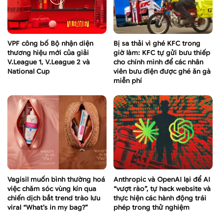
VPF công bố Bộ nhận diện
Bị sa thải vì ghé KFC trong
thương hiệu mới của giải
giờ làm: KFC tự gửi bưu thiếp
V.League 1, V.League 2 và
cho chính mình để các nhân
National Cup
viên bưu điện được ghé ăn gà
miễn phí
Vagisil muốn bình thường hoá
Anthropic và OpenAI lại để AI
việc chăm sóc vùng kín qua
“vượt rào”, tự hack website và
chiến dịch bắt trend trào lưu
thực hiện các hành động trái
viral “What’s in my bag?”
phép trong thử nghiệm