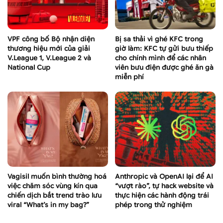
VPF công bố Bộ nhận diện
Bị sa thải vì ghé KFC trong
thương hiệu mới của giải
giờ làm: KFC tự gửi bưu thiếp
V.League 1, V.League 2 và
cho chính mình để các nhân
National Cup
viên bưu điện được ghé ăn gà
miễn phí
Vagisil muốn bình thường hoá
Anthropic và OpenAI lại để AI
việc chăm sóc vùng kín qua
“vượt rào”, tự hack website và
chiến dịch bắt trend trào lưu
thực hiện các hành động trái
viral “What’s in my bag?”
phép trong thử nghiệm