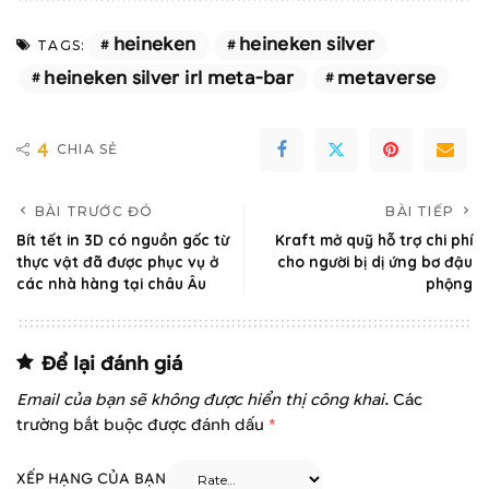
heineken
heineken silver
TAGS:
heineken silver irl meta-bar
metaverse
4
CHIA SẺ
BÀI TRƯỚC ĐÓ
BÀI TIẾP
Bít tết in 3D có nguồn gốc từ
Kraft mở quỹ hỗ trợ chi phí
thực vật đã được phục vụ ở
cho người bị dị ứng bơ đậu
các nhà hàng tại châu Âu
phộng
Để lại đánh giá
Email của bạn sẽ không được hiển thị công khai.
Các
trường bắt buộc được đánh dấu
*
XẾP HẠNG CỦA BẠN