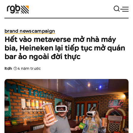
brand news
campaign
Hết vào metaverse mở nhà máy
bia, Heineken lại tiếp tục mở quán
bar ảo ngoài đời thực
ltdh
4 năm trước
Posted
by