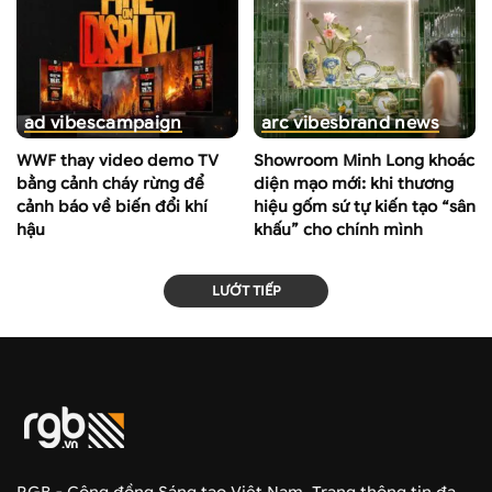
ad vibes
campaign
arc vibes
brand news
WWF thay video demo TV
Showroom Minh Long khoác
bằng cảnh cháy rừng để
diện mạo mới: khi thương
cảnh báo về biến đổi khí
hiệu gốm sứ tự kiến tạo “sân
hậu
khấu” cho chính mình
LƯỚT TIẾP