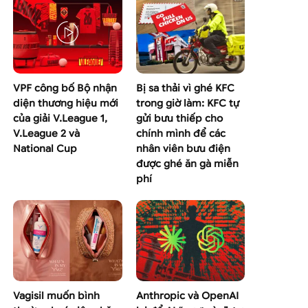
VPF công bố Bộ nhận
Bị sa thải vì ghé KFC
diện thương hiệu mới
trong giờ làm: KFC tự
của giải V.League 1,
gửi bưu thiếp cho
V.League 2 và
chính mình để các
National Cup
nhân viên bưu điện
được ghé ăn gà miễn
phí
Vagisil muốn bình
Anthropic và OpenAI