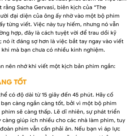
t rằng Sacha Gervasi, biên kịch của “The
gười đại diện của ông ấy nhờ vào một bộ phim
y từng viết. Việc này tuy hiếm, nhưng nó vẫn
ờng hợp, đây là cách tuyệt vời để trau dồi kỹ
 nó ít đáng sợ hơn là việc bắt tay ngay vào viết
 khi mà bạn chưa có nhiều kinh nghiệm.
ạn nên nhớ khi viết một kịch bản phim ngắn:
ÀNG TỐT
ể có độ dài từ 15 giây đến 45 phút. Hãy cố
bạn càng ngắn càng tốt, bởi vì một bộ phim
 phim sẽ càng thấp. Lẽ dĩ nhiên, sự phát triển
 càng giúp ích nhiều cho các nhà làm phim, tuy
à đoàn phim vẫn cần phải ăn. Nếu bạn vì áp lực