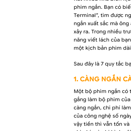
phim ngắn. Bạn có biế
Terminal”, tìm được n
ngắn xuất sắc mà ông ấ
xảy ra. Trong nhiều trư
năng viết lách của bạn;
một kịch bản phim dài
Sau đây là 7 quy tắc b
1. CÀNG NGẮN C
Một bộ phim ngắn có th
gắng làm bộ phim của 
càng ngắn, chi phí làm
của công nghệ số ngày
vậy tiền thì vẫn tốn v