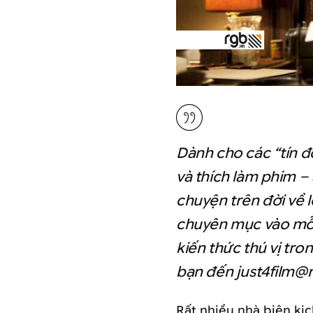
Dành cho các “tín đ
và thích làm phim –
chuyện trên đời về l
chuyên mục vào mỗi
kiến thức thú vị tr
bạn đến just4film@r
Rất nhiều nhà biên kịc