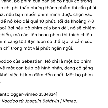
i vàng, bộ phim của bạn sẽ có nguy cơ trông
có chi phí thấp nhưng thành phẩm thì cần phải
ữa, nếu bạn muốn phim mình được chọn vào
 để nó kéo dài quá 10 phút, tối đa khoảng 7-8
sao? Bởi nếu bộ phim của bạn dài, nó sẽ chiếm
 chiếu, mà các liên hoan phim thì thích chiếu
im càng tốt! Bạn luôn có thể tạo ra cảm xúc
m chỉ trong một vài phút ngắn ngủi.
odoo của Sebastian. Nó chỉ là một bộ phim
 về một con búp bê hình nhân, đang cố gắng
khỏi việc bị kim đâm đến chết. Một bộ phim
.
tentblogger-vimeo 3534334]
s Voodoo từ Joaquin Baldwin | Vimeo.