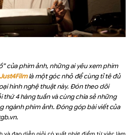
ồ” của phim ảnh, những ai yêu xem phim
Just4Film
là một góc nhỏ để cùng tỉ tê đủ
oại hình nghệ thuật này. Đón theo dõi
 thứ 4 hàng tuần và cùng chia sẻ những
ong ngành phim ảnh. Đóng góp bài viết của
gb.vn.
h và đạo diễn giỏi có xuất phát điểm từ việc làm