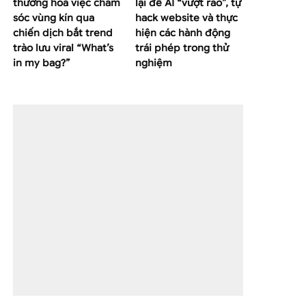
thường hoá việc chăm
lại để AI “vượt rào”, tự
sóc vùng kín qua
hack website và thực
chiến dịch bắt trend
hiện các hành động
trào lưu viral “What’s
trái phép trong thử
in my bag?”
nghiệm