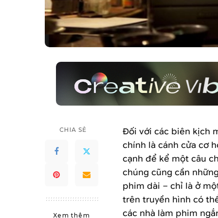
CHIA SẺ
Đối với các biên kịch 
chính là cánh cửa cơ 
cạnh để kể một câu chu
chúng cũng cần những 
phim dài – chỉ là ở m
trên truyền hình có th
các nhà làm phim ngắn
Xem thêm