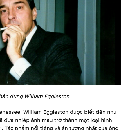
hân dung William Eggleston
Tenessee, William Eggleston được biết đến như
đã đưa nhiếp ảnh màu trở thành một loại hình
i. Tác phẩm nổi tiếng và ấn tượng nhất của ông