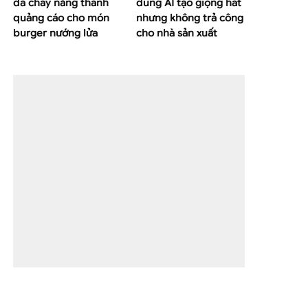
da cháy nắng thành
dùng AI tạo giọng hát
quảng cáo cho món
nhưng không trả công
burger nướng lửa
cho nhà sản xuất